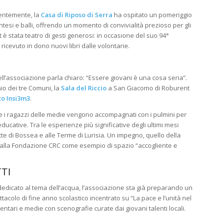
entemente, la
Casa di Riposo di Serra
ha ospitato un pomeriggio
tesi e balli, offrendo un momento di convivialità prezioso per gli
 è stata teatro di gesti generosi: in occasione del suo 94°
 ricevuto in dono nuovi libri dalle volontarie
.
dell’associazione parla chiaro:
“Essere giovani è una cosa seria”
.
io dei tre Comuni, la
Sala del Riccio
a San Giacomo di Roburent
to Insi3m3
.
 e i ragazzi delle medie vengono accompagnati con i pulmini per
-educative
.
Tra le esperienze più significative degli ultimi mesi
otte di Bossea e alle Terme di Lurisia
.
Un impegno, quello della
alla Fondazione CRC come esempio di spazio “accogliente e
TI
o dedicato al tema dell’acqua, l’associazione sta già preparando un
ttacolo di fine anno scolastico incentrato su “La pace e l’unità nel
ntari e medie con scenografie curate dai giovani talenti locali
.