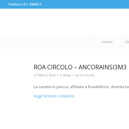
Telefono 011.4366013
Home
Ch
ROA CIRCOLO – ANCORAINSI3M3
/
/
27 Marzo 2026
in
News
da
Orizzonti
La casetta in piazza, affidata a RoadeRiccio, diventa lu
leggi l’articolo completo: