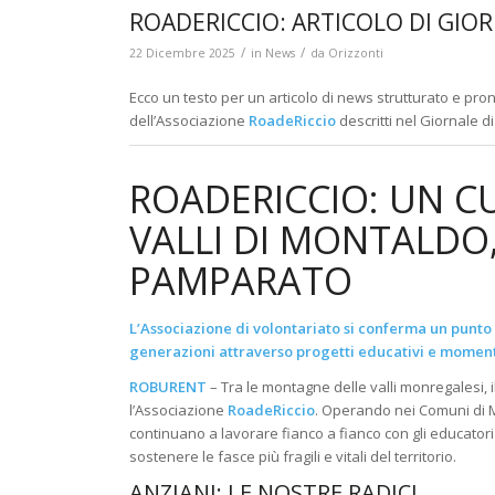
ROADERICCIO: ARTICOLO DI GIO
/
/
22 Dicembre 2025
in
News
da
Orizzonti
Ecco un testo per un articolo di news strutturato e pront
dell’Associazione
RoadeRiccio
descritti nel Giornale 
ROADERICCIO: UN C
VALLI DI MONTALDO
PAMPARATO
L’Associazione di volontariato si conferma un punt
generazioni attraverso progetti educativi e momenti
ROBURENT
– Tra le montagne delle valli monregalesi,
l’Associazione
RoadeRiccio
.
Operando nei Comuni di M
continuano a lavorare fianco a fianco con gli educatori 
sostenere le fasce più fragili e vitali del territorio
.
ANZIANI: LE NOSTRE RADICI