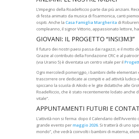
L’impegno della RoadeRiccio parte dai più anziani.
Rec
di festa animato da musica di fisarmonica, canti piemon
ospiti
.
Anche la
Casa Famiglia Margherita
di Roburent
compleanno, il signor Vittorio, appassionato lettore, ha
GIOVANI: IL PROGETTO “INSI3M3”
Il futuro dei nostri paesi passa dai ragazzi, e il motto 
Grazie al contributo della Fondazione CRC e al patrocin
(via Uranio 5) è diventata un centro vitale per il
Proget
Ogni mercoledì pomeriggio, i bambini delle elementari
trascorrere ore dedicate ai compiti e ad attività ludico
spiccano la scuola di Aikido e le gite didattiche alle Gr
RoadeRiccio, che è stato recentemente lodato anche d
vitale”
.
APPUNTAMENTI FUTURI E CONTAT
L’attività non si ferma: dopo il Calendario dell’Avvent
grande evento per
maggio 2026
.
Si tratterà di uno spe
mondo”, che vedrà coinvolti i bambini di materna, eleme