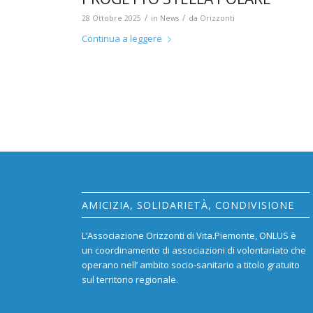
/
/
28 Ottobre 2025
in
News
da
Orizzonti
Continua a leggere
AMICIZIA, SOLIDARIETÀ, CONDIVISIONE
L’Associazione Orizzonti di Vita.Piemonte, ONLUS è
un coordinamento di associazioni di volontariato che
operano nell’ ambito socio-sanitario a titolo gratuito
sul territorio regionale.