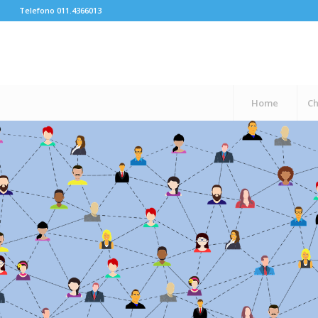
Telefono 011.4366013
Home
Ch