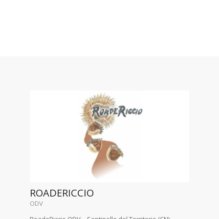
ROADERICCIO
ODV
RoadeRiccio ODV – Sentinelle del Territorio (CN)