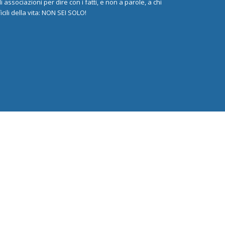
associazioni per dire con i fatti, e non a parole, a chi
cili della vita: NON SEI SOLO!