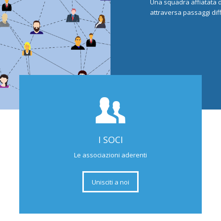
Una squadra affiatata di 
attraversa passaggi diffi
I SOCI
Le associazioni aderenti
Unisciti a noi