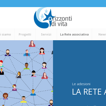
i siamo
Progetti
Servizi
La Rete associativa
New
Le adesioni
LA RETE