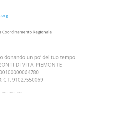
e.org
lus Coordinamento Regionale
o donando un po’ del tuo tempo
ZZONTI DI VITA. PIEMONTE
600100000064780
0: C.F. 91027550069
…………………….