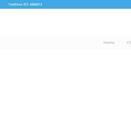
Telefono 011.4366013
Home
Ch