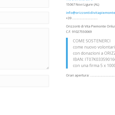
15067 Novi Ligure (AL)
info@orizzontidivitapiemont
+39 ………………………
Orizzonti di Vita Piemonte On
C.F. 91027550069
COME SOSTENERCI
come nuovo volontari
con donazioni a ORI
IBAN: IT07K0335901
con una firma 5 x 100
Orari apertura: …………………